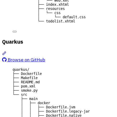
│   └── web.xml
├── index.xhtml
├── resources
│   └── css
│       └── default.css
└── todolist.xhtml
Quarkus
Section titled “Quarkus”
Browse on GitHub
quarkus/
├── Dockerfile
├── Makefile
├── README.md
├── pom.xml
├── smoke.py
└── src
├── main
│   ├── docker
│   │   ├── Dockerfile.jvm
│   │   ├── Dockerfile.legacy-jar
│   │   ├── Dockerfile.native