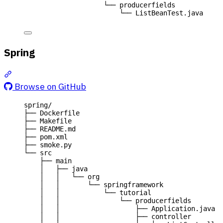
└── producerfields
└── ListBeanTest.java
Spring
Section titled “Spring”
Browse on GitHub
spring/
├── Dockerfile
├── Makefile
├── README.md
├── pom.xml
├── smoke.py
└── src
├── main
│   ├── java
│   │   └── org
│   │       └── springframework
│   │           └── tutorial
│   │               └── producerfields
│   │                   ├── Application.java
│   │                   ├── controller