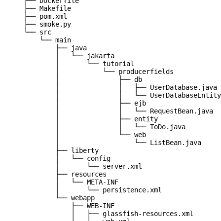
├── Dockerfile
├── Makefile
├── pom.xml
├── smoke.py
└── src
└── main
├── java
│   └── jakarta
│       └── tutorial
│           └── producerfields
│               ├── db
│               │   ├── UserDatabase.java
│               │   └── UserDatabaseEntity
│               ├── ejb
│               │   └── RequestBean.java
│               ├── entity
│               │   └── ToDo.java
│               └── web
│                   └── ListBean.java
├── liberty
│   └── config
│       └── server.xml
├── resources
│   └── META-INF
│       └── persistence.xml
└── webapp
├── WEB-INF
│   ├── glassfish-resources.xml