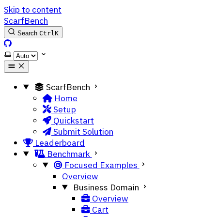
Skip to content
ScarfBench
Search
Ctrl
K
ScarfBench on GitHub
Select theme
ScarfBench
Home
Setup
Quickstart
Submit Solution
Leaderboard
Benchmark
Focused Examples
Overview
Business Domain
Overview
Cart