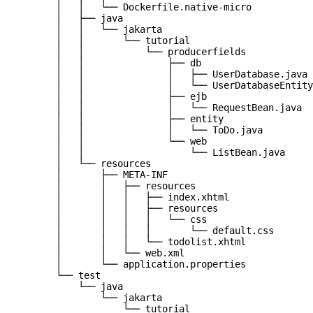
│   │   └── Dockerfile.native-micro
│   ├── java
│   │   └── jakarta
│   │       └── tutorial
│   │           └── producerfields
│   │               ├── db
│   │               │   ├── UserDatabase.java
│   │               │   └── UserDatabaseEntity
│   │               ├── ejb
│   │               │   └── RequestBean.java
│   │               ├── entity
│   │               │   └── ToDo.java
│   │               └── web
│   │                   └── ListBean.java
│   └── resources
│       ├── META-INF
│       │   ├── resources
│       │   │   ├── index.xhtml
│       │   │   ├── resources
│       │   │   │   └── css
│       │   │   │       └── default.css
│       │   │   └── todolist.xhtml
│       │   └── web.xml
│       └── application.properties
└── test
└── java
└── jakarta
└── tutorial