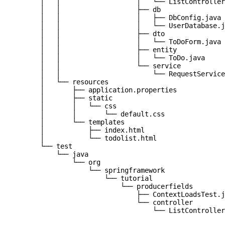
│   │                   │   └── ListController
│   │                   ├── db
│   │                   │   ├── DbConfig.java
│   │                   │   └── UserDatabase.j
│   │                   ├── dto
│   │                   │   └── ToDoForm.java
│   │                   ├── entity
│   │                   │   └── ToDo.java
│   │                   └── service
│   │                       └── RequestService
│   └── resources
│       ├── application.properties
│       ├── static
│       │   └── css
│       │       └── default.css
│       └── templates
│           ├── index.html
│           └── todolist.html
└── test
└── java
└── org
└── springframework
└── tutorial
└── producerfields
├── ContextLoadsTest.j
└── controller
└── ListController