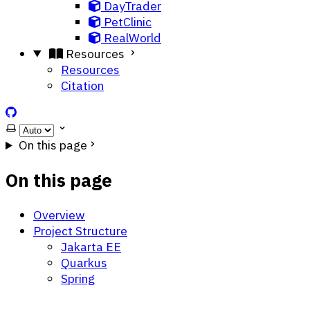
DayTrader
PetClinic
RealWorld
Resources
Resources
Citation
ScarfBench on GitHub
Select theme
On this page
On this page
Overview
Project Structure
Jakarta EE
Quarkus
Spring